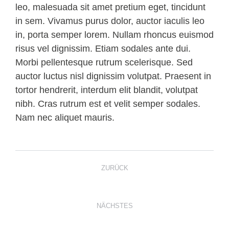
leo, malesuada sit amet pretium eget, tincidunt
in sem. Vivamus purus dolor, auctor iaculis leo
in, porta semper lorem. Nullam rhoncus euismod
risus vel dignissim. Etiam sodales ante dui.
Morbi pellentesque rutrum scelerisque. Sed
auctor luctus nisl dignissim volutpat. Praesent in
tortor hendrerit, interdum elit blandit, volutpat
nibh. Cras rutrum est et velit semper sodales.
Nam nec aliquet mauris.
KOMMENTARNAVIGATION
ZURÜCK
Morbi in magna sapien
Vorheriger
Beitrag:
NÄCHSTES
Hallo Welt!
Nächster