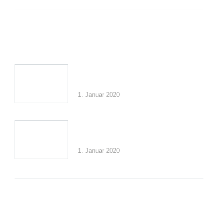
Beitrag:
Related Posts
Morbi elit leo, malesuada sit
amet
1. Januar 2020
Morbi elit leo, malesuada sit
amet pretium eget
1. Januar 2020
Schreibe einen Kommentar