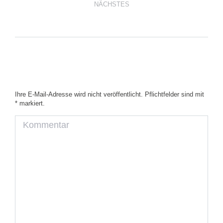
NÄCHSTES
Vivamus tincidunt, turpis non
Nächster
Beitrag:
Schreibe einen Kommentar
Ihre E-Mail-Adresse wird nicht veröffentlicht. Pflichtfelder sind mit
*
markiert.
Kommentar